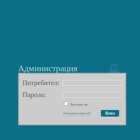
Администрация
Потребител:
Парола:
Запомни ме
Забравена парола?